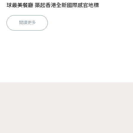
球最美餐廳 築起香港全新國際感官地標
目好
Y
閱讀更多