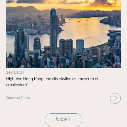
24/09/2024
High-rise Hong Kong: the city skyline as ‘museum of
architecture’
Financial Times
加載更多