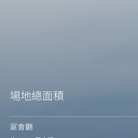
場地總面積
宴會廳